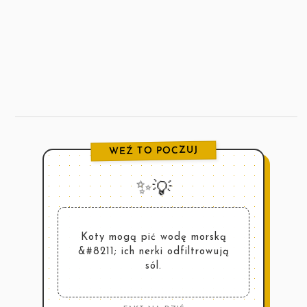
WEŹ TO POCZUJ
✨💡
Koty mogą pić wodę morską
&#8211; ich nerki odfiltrowują
sól.