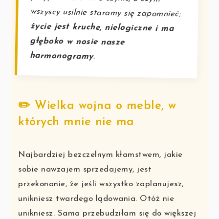
wszyscy usilnie staramy się zapomnieć:
życie jest kruche, nielogiczne i ma
głęboko w nosie nasze
harmonogramy
.
✏️ Wielka wojna o meble, w
których mnie nie ma
Najbardziej bezczelnym kłamstwem, jakie
sobie nawzajem sprzedajemy, jest
przekonanie, że jeśli wszystko zaplanujesz,
unikniesz twardego lądowania. Otóż nie
unikniesz. Sama przebudziłam się do większej