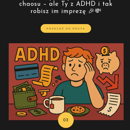
chaosu – ale Ty z ADHD i tak
robisz im imprezę 🎉💸
PRZEJDŹ DO POSTA