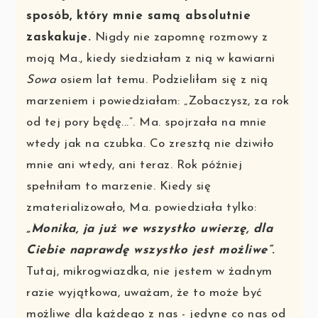
sposób, który mnie samą absolutnie
zaskakuje.
Nigdy nie zapomnę rozmowy z
moją Ma., kiedy siedziałam z nią w kawiarni
Sowa
osiem lat temu. Podzieliłam się z nią
marzeniem i powiedziałam: „Zobaczysz, za rok
od tej pory będę...”. Ma. spojrzała na mnie
wtedy jak na czubka. Co zresztą nie dziwiło
mnie ani wtedy, ani teraz. Rok później
spełniłam to marzenie. Kiedy się
zmaterializowało, Ma. powiedziała tylko:
„Monika, ja już we wszystko uwierzę, dla
Ciebie naprawdę wszystko jest możliwe”
.
Tutaj, mikrogwiazdka, nie jestem w żadnym
razie wyjątkowa, uważam, że to może być
możliwe dla każdego z nas - jedyne co nas od