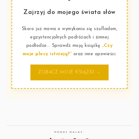
Zajrzyj do mojego świata słów
Skoro już mowa o wymykaniu się szufladom,
egzystencjalnych podróżach i zimnej
podłodze... Sprawdź moją książkę
„Czy
moje plecy istnieją?”
oraz inne opowieści.
ZOBACZ MOJE KSIĄŻKI →
PODAJ DALEJ: