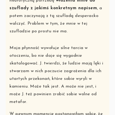
neurotyczną potrzebę
włożenia mnie do
szuflady z jakimś konkretnym napisem
, a
potem zaczynają z tą szufladą desperacko
walczyć. Problem w tym, że mnie w tej
szufladzie po prostu nie ma.
Moja płynność wywołuje silne tarcia w
otoczeniu, bo nie daje się wygodnie
skatalogować. J. twierdzi, że ludzie mają lęki i
stwarzam w nich poczucie zagrożenia dla ich
utartych przekonań, które sobie wyryli w
kamieniu. Może tak jest. A może nie jest, i
może J. też powinien zrobić sobie wolne od
metafor.
W pewnym momencie postanowiłam sobie, że