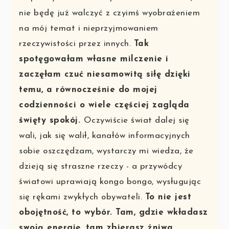
nie będę już walczyć z czyimś wyobrażeniem
na mój temat i nieprzyjmowaniem
rzeczywistości przez innych.
Tak
spotęgowałam własne milczenie i
zaczęłam czuć niesamowitą siłę dzięki
temu, a równocześnie do mojej
codzienności o wiele częściej zagląda
święty spokój.
Oczywiście świat dalej się
wali, jak się walił, kanałów informacyjnych
sobie oszczędzam, wystarczy mi wiedza, że
dzieją się straszne rzeczy - a przywódcy
światowi uprawiają kongo bongo, wysługując
się rękami zwykłych obywateli.
To nie jest
obojętność, to wybór. Tam, gdzie wkładasz
swoją energię, tam zbierasz żniwa.