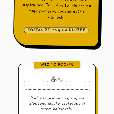
uśmiech.
ZOSTAŃ ZE MNĄ NA DŁUŻEJ!
WEŹ TO POCZUJ
☕️✨
Podczas pisania tego wpisu
zjedzono kostkę czekolady (i
osiem kolejnych).