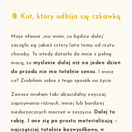
📎 Kot, który odbija się czkawką
Moje własne „nie wiem, co będzie dalej”
zaczęło się jakieś cztery lata temu od rzutu
choroby. To wtedy dotarło do mnie z pełną
mocą, że
myślenie dalej niż na jeden dzień
do przodu nie ma totalnie sensu
. I wiesz
co? Zrobiłam sobie z tego sposób na życie.
Zawsze miałam taki absurdalny zwyczaj
zapisywania różnych, mniej lub bardziej
niedorzecznych marzeń w zeszycie.
Dalej to
robię. I one się po prostu materializują –
najczęściej totalnie bezwysiłkowo, w