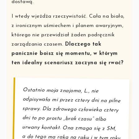
dostawą.
I wtedy wjeżdża rzeczywistość. Cała na biało,
z ironicznym uśmiechem i planem awaryjnym,
którego nie przewidział żaden podręcznik
zarządzania czasem.
Dlaczego tak
panicznie boisz się momentu, w którym
ten idealny scenariusz zaczyna się rwać?
Ostatnio moja znajoma, L., nie
odpisywała mi przez cztery dni na pilne
sprawy. Dla zdrowego człowieka cztery
dni to po prostu „brak czasu” albo
urwany kontakt. Ona zmaga się z SM,
a do tego ma raka na raku i w tym roku
dosłownie wyrwała się z gardzieli
hospicjum – miejsca, które z założenia
jest drogą w jedną stronę – te cztery