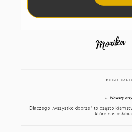
PODAJ DALE
←
Nowszy arty
Dlaczego „wszystko dobrze” to często kłamst
które nas osłabia