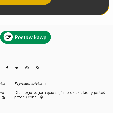
J:
→
kuł
Poprzedni artykuł
wo,
Dlaczego „ogarnięcie się” nie działa, kiedy jesteś
przeciążona? 🧠
 🎭