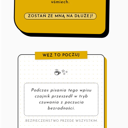
uśmiech.
ZOSTAŃ ZE MNĄ NA DŁUŻEJ!
WEŹ TO POCZUJ
☕️✨
Podczas pisania tego wpisu
czajnik przeszedł w tryb
czuwania z poczucia
bezradności.
BEZPIECZEŃSTWO PRZEDE WSZYSTKIM