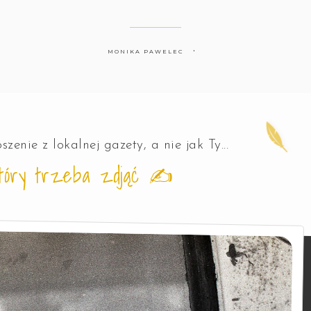
MONIKA PAWELEC
🪶


szenie z lokalnej gazety, a nie jak Ty...
 który trzeba zdjąć ✍️
🪶