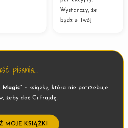
Wystarczy, że
będzie Twój.
ść pisania...
t Magic”
– książkę, która nie potrzebuje
w, żeby dać Ci frajdę.
Ź MOJE KSIĄŻKI