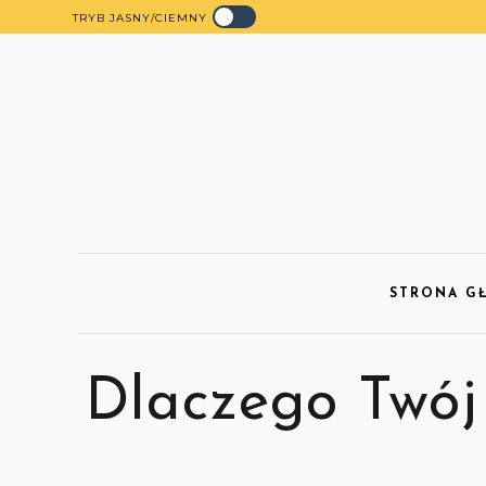
TRYB JASNY/CIEMNY
🪶
STRONA G

Dlaczego Twój 
🪶