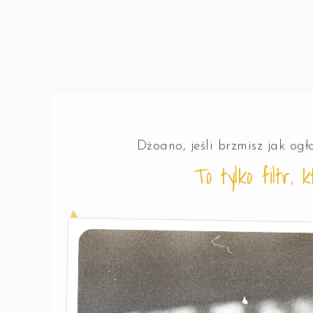
🪶
🪶
🪶
Dżoano, jeśli brzmisz jak ogło
To tylko filtr,
🪶