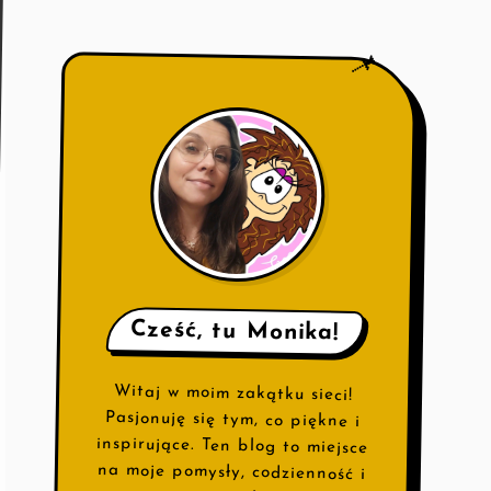
🪶
📌
Cześć, tu Monika!
Witaj w moim zakątku sieci!
Pasjonuję się tym, co piękne i
inspirujące. Ten blog to miejsce
na moje pomysły, codzienność i
🪶