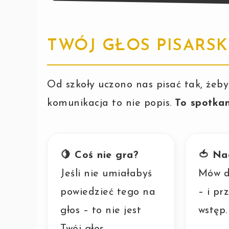
TWÓJ GŁOS PISARSKI
Od szkoły uczono nas pisać tak, żeby 
komunikacja to nie popis.
To spotkan
🍋 Coś nie gra?
🍅 Na
Jeśli nie umiałabyś
Mów do
powiedzieć tego na
– i pr
głos – to nie jest
wstęp.
Twój głos.