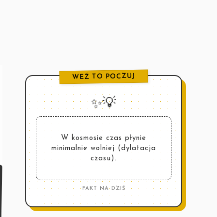
🪶

WEŹ TO POCZUJ

✨💡
W kosmosie czas płynie
minimalnie wolniej (dylatacja
czasu).
FAKT NA DZIŚ