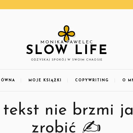
MONIKA PAWELEC
🪶
SLOW LIFE
🪶
ODZYSKAJ SPOKÓJ W SWOIM CHAOSIE
ŁÓWNA
MOJE KSIĄŻKI
COPYWRITING
O M

🪶
tekst nie brzmi ja
zrobić ✍️