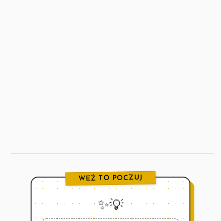
WEŹ TO POCZUJ
✨💡