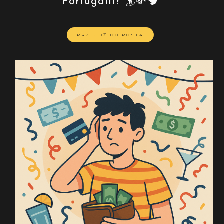
Portugalii? 🏄💸🧠
PRZEJDŹ DO POSTA