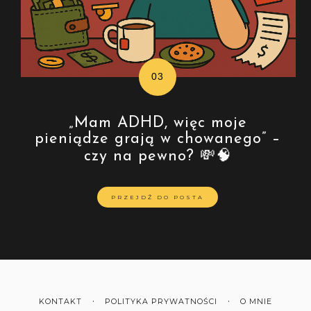
„Mam ADHD, więc moje
pieniądze grają w chowanego” –
czy na pewno? 💸🧠
PRZEJDŹ DO POSTA
KONTAKT
POLITYKA PRYWATNOŚCI
O MNIE