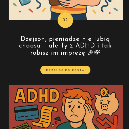
Dżejson, pieniądze nie lubią
chaosu – ale Ty z ADHD i tak
robisz im imprezę 🎉💸
PRZEJDŹ DO POSTA