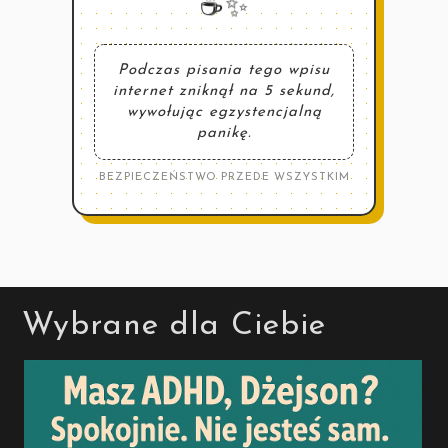
☕️✨
Podczas pisania tego wpisu
internet zniknął na 5 sekund,
wywołując egzystencjalną
panikę.
BEZPIECZEŃSTWO PRZEDE WSZYSTKIM
Wybrane dla Ciebie