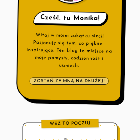
Cześć, tu Monika!
Witaj w moim zakątku sieci!
Pasjonuję się tym, co piękne i
inspirujące. Ten blog to miejsce na
moje pomysły, codzienność i
uśmiech.
ZOSTAŃ ZE MNĄ NA DŁUŻEJ!
WEŹ TO POCZUJ