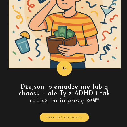
Dżejson, pieniądze nie lubią
chaosu – ale Ty z ADHD i tak
robisz im imprezę 🎉💸
PRZEJDŹ DO POSTA