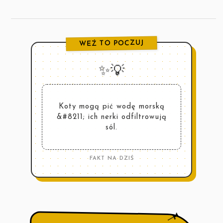
WEŹ TO POCZUJ
✨💡
Koty mogą pić wodę morską
&#8211; ich nerki odfiltrowują
sól.
FAKT NA DZIŚ
📌