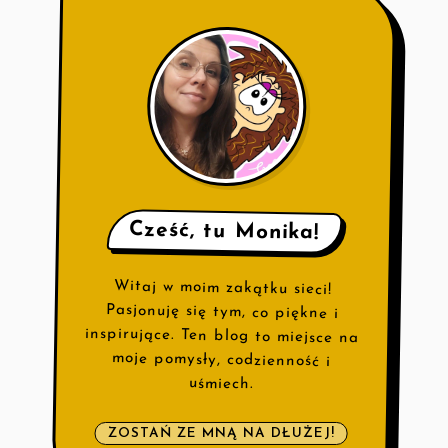
Cześć, tu Monika!
Witaj w moim zakątku sieci!
Pasjonuję się tym, co piękne i
inspirujące. Ten blog to miejsce na
moje pomysły, codzienność i
uśmiech.
ZOSTAŃ ZE MNĄ NA DŁUŻEJ!