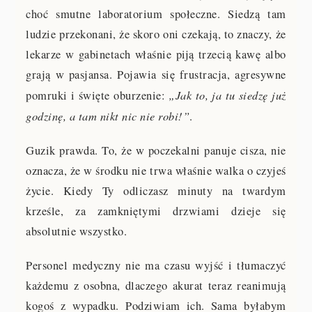
choć smutne laboratorium społeczne. Siedzą tam
ludzie przekonani, że skoro oni czekają, to znaczy, że
lekarze w gabinetach właśnie piją trzecią kawę albo
grają w pasjansa. Pojawia się frustracja, agresywne
„Jak to, ja tu siedzę już
pomruki i święte oburzenie:
godzinę, a tam nikt nic nie robi!”
.
Guzik prawda. To, że w poczekalni panuje cisza, nie
oznacza, że w środku nie trwa właśnie walka o czyjeś
życie. Kiedy Ty odliczasz minuty na twardym
krześle, za zamkniętymi drzwiami dzieje się
absolutnie wszystko.
Personel medyczny nie ma czasu wyjść i tłumaczyć
każdemu z osobna, dlaczego akurat teraz reanimują
kogoś z wypadku. Podziwiam ich. Sama byłabym