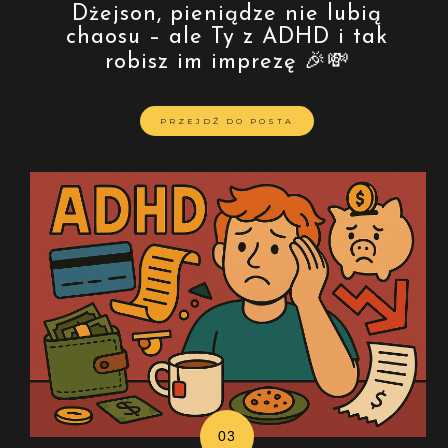
Dżejson, pieniądze nie lubią
chaosu – ale Ty z ADHD i tak
robisz im imprezę 🎉💸
PRZEJDŹ DO POSTA