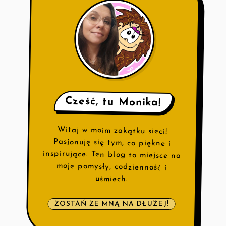
Cześć, tu Monika!
Witaj w moim zakątku sieci!
Pasjonuję się tym, co piękne i
inspirujące. Ten blog to miejsce na
moje pomysły, codzienność i
uśmiech.
ZOSTAŃ ZE MNĄ NA DŁUŻEJ!