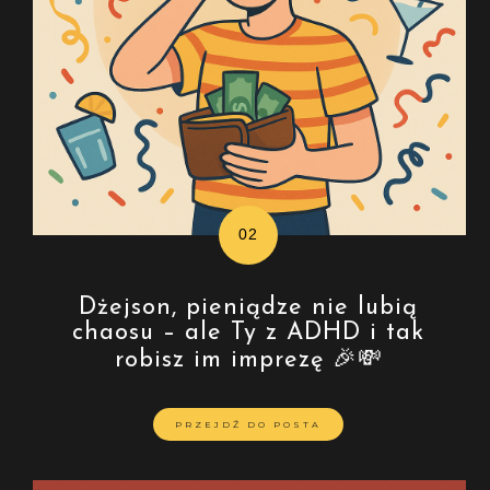
Dżejson, pieniądze nie lubią
chaosu – ale Ty z ADHD i tak
robisz im imprezę 🎉💸
PRZEJDŹ DO POSTA