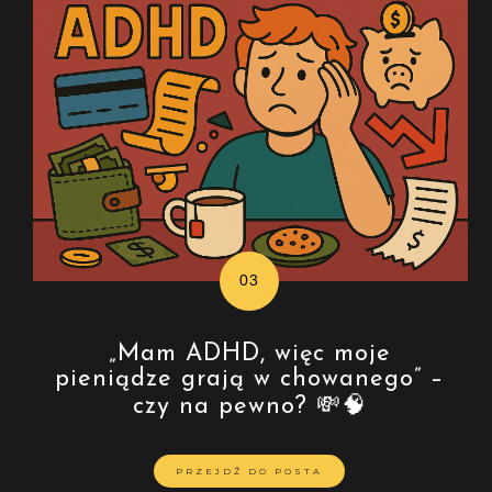
„Mam ADHD, więc moje
pieniądze grają w chowanego” –
czy na pewno? 💸🧠
PRZEJDŹ DO POSTA