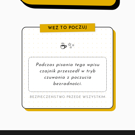
WEŹ TO POCZUJ
☕️✨
Podczas pisania tego wpisu
czajnik przeszedł w tryb
czuwania z poczucia
bezradności.
BEZPIECZEŃSTWO PRZEDE WSZYSTKIM