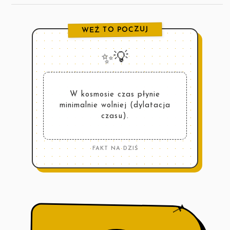
WEŹ TO POCZUJ
✨💡
W kosmosie czas płynie
minimalnie wolniej (dylatacja
czasu).
FAKT NA DZIŚ
📌