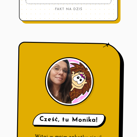
FAKT NA DZIŚ
📌
Cześć, tu Monika!