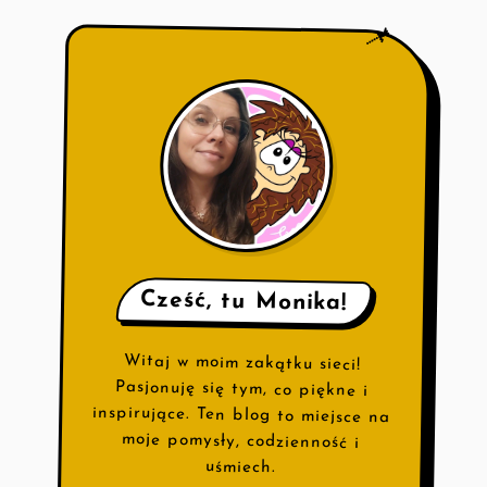
📌
Cześć, tu Monika!
Witaj w moim zakątku sieci!
Pasjonuję się tym, co piękne i
inspirujące. Ten blog to miejsce na
moje pomysły, codzienność i
uśmiech.