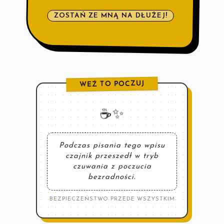
ZOSTAŃ ZE MNĄ NA DŁUŻEJ!
WEŹ TO POCZUJ
☕️✨
Podczas pisania tego wpisu
czajnik przeszedł w tryb
czuwania z poczucia
bezradności.
BEZPIECZEŃSTWO PRZEDE WSZYSTKIM