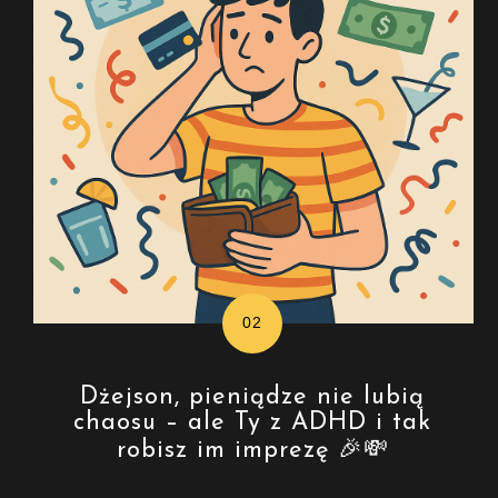
Dżejson, pieniądze nie lubią
chaosu – ale Ty z ADHD i tak
robisz im imprezę 🎉💸