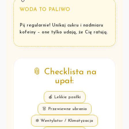
WODA TO PALIWO
Pij regularnie! Unikaj cukru i nadmiaru
kofeiny – one tylko udają, że Cię ratują.
📎 Checklista na
upał:
🍎 Lekkie posiłki
👗 Przewiewne ubrania
❄️ Wentylator / Klimatyzacja