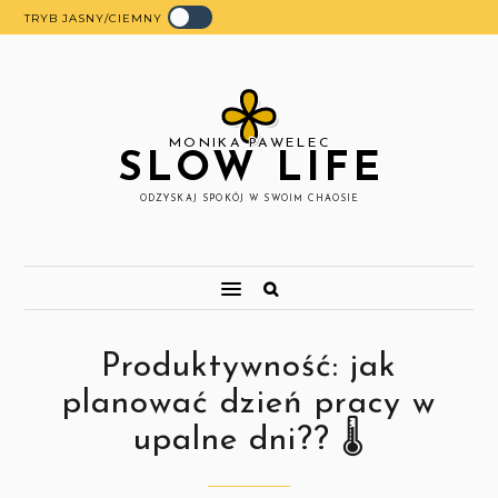
TRYB JASNY/CIEMNY
MONIKA PAWELEC
SLOW LIFE
ODZYSKAJ SPOKÓJ W SWOIM CHAOSIE
Produktywność: jak
planować dzień pracy w
upalne dni?? 🌡️