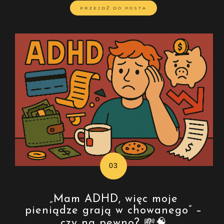
PRZEJDŹ DO POSTA
„Mam ADHD, więc moje
pieniądze grają w chowanego” –
czy na pewno? 💸🧠